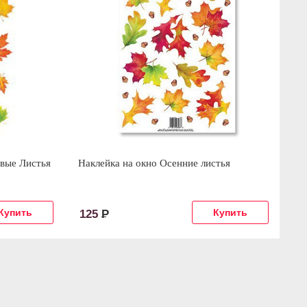
вые Листья
Наклейка на окно Осенние листья
Ба
шт
125
Р
4