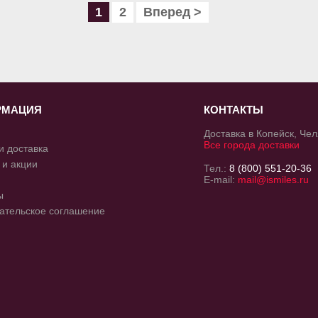
1
2
Вперед >
РМАЦИЯ
КОНТАКТЫ
Доставка в Копейск, Че
Все города доставки
и доставка
 и акции
Тел.:
8 (800) 551-20-36
E-mail:
mail@ismiles.ru
ы
ательское соглашение