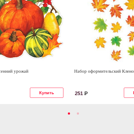
сенний урожай
Набор оформительский Клено
251
Р