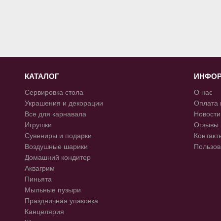
КАТАЛОГ
ИНФО
Сервировка стола
О нас
Украшения и декорации
Оплата 
Все для карнавала
Новости
Игрушки
Отзывы
Сувениры и подарки
Контакт
Воздушные шарики
Пользов
Домашний кондитер
Аквагрим
Пиньята
Мыльные пузыри
Праздничная упаковка
Канцелярия