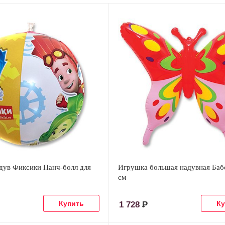
дув Фиксики Панч-болл для
Игрушка большая надувная Баб
см
1 728
Р