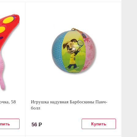
очка, 58
Игрушка надувная Барбоскины Панч-
болл
56
Р