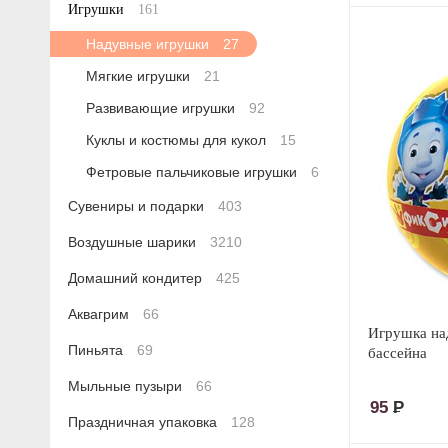
Игрушки
161
Надувные игрушки
27
Мягкие игрушки
21
Развивающие игрушки
92
Куклы и костюмы для кукол
15
Фетровые пальчиковые игрушки
6
Сувениры и подарки
403
Воздушные шарики
3210
Домашний кондитер
425
Аквагрим
66
Игрушка на
Пиньята
69
бассейна
Мыльные пузыри
66
95
Р
Праздничная упаковка
128