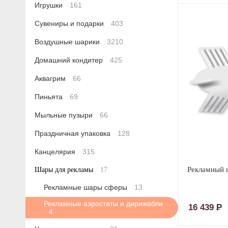
Игрушки
161
Сувениры и подарки
403
Воздушные шарики
3210
Домашний кондитер
425
Аквагрим
66
Пиньята
69
Мыльные пузыри
66
Праздничная упаковка
128
Канцелярия
315
Рекламный 
Шары для рекламы
17
Рекламные шары сферы
13
Рекламные аэростаты и дирижабли
16 439
Р
4