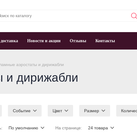
 доставка
Новости и акции
Отзывы
Контакты
ламные аэростаты и дирижабли
ы и дирижабли
Событие
Цвет
Размер
Количе
ь:
По умолчанию
На странице:
24 товара