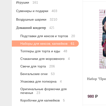
Игрушки
161
Сувениры и подарки
403
Воздушные шарики
3210
Домашний кондитер
425
Подставки для кексов и тортов
20
Наборы для кексов, капкейков
61
Топперы для торта и еды
48
Стаканчики для мороженого
4
Свечи для торта
206
Бенгальские огни
53
Набор "Прин
Упаковка для попкорна
4
Оригинальные формочки для
печенья
23
980
Р
Коробочки для капкейков
5