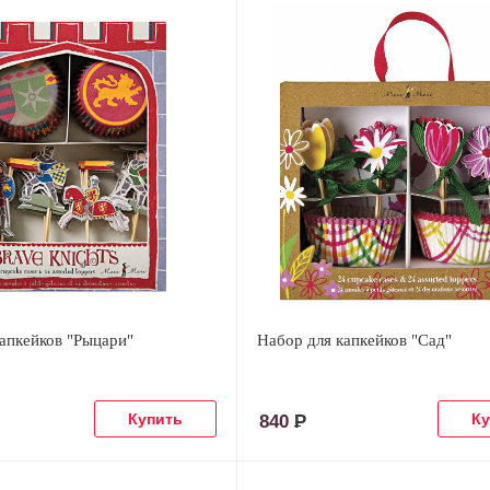
апкейков "Рыцари"
Набор для капкейков "Сад"
840
Р