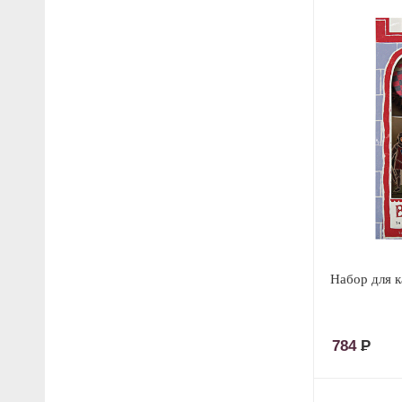
Набор для к
784
Р