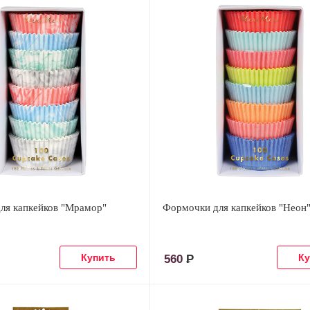
ля капкейков "Мрамор"
Формочки для капкейков "Неон
560
Р