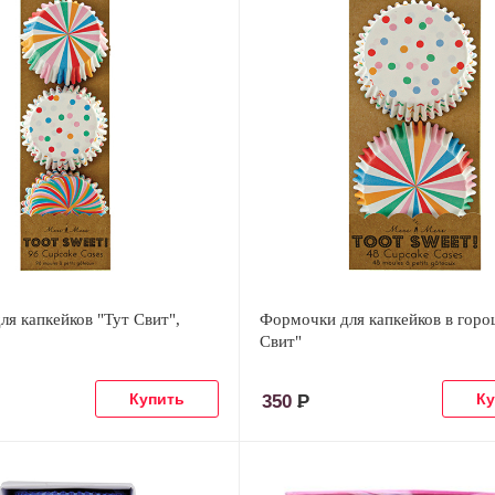
я капкейков "Тут Свит",
Формочки для капкейков в горо
Свит"
350
Р