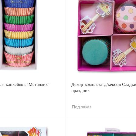
ля капкейков "Металлик"
Декор-комплект д/кексов Сладк
праздник
Под заказ