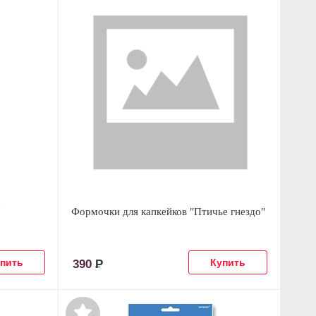
"
Формочки для капкейков "Птичье гнездо"
390
Р