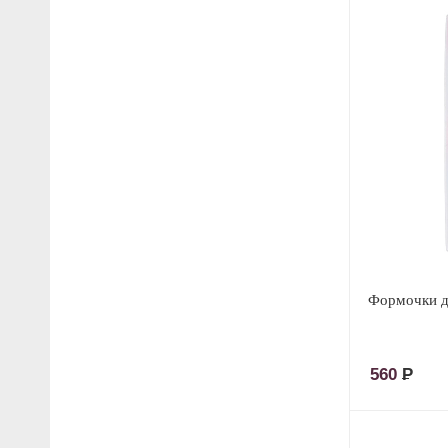
Формочки д
560
Р