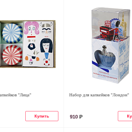
апкейков "Лица"
Набор для капкейков "Лондон"
910
Р