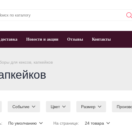
 доставка
Новости и акции
Отзывы
Контакты
оры для кексов, капкейков
апкейков
Событие
Цвет
Размер
Произв
ь:
По умолчанию
На странице:
24 товара