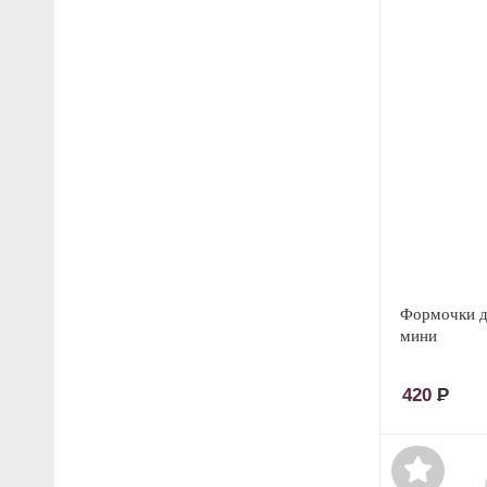
Формочки дл
мини
420
Р