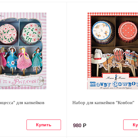
цесса" для капкейков
Набор для капкейков "Ковбои"
980
Р